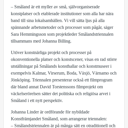
​​– Småland är ett myller av små, självorganiserade
konstplatser och etablerade institutioner som alla har nära
band till sina lokalsamhällen. Vi vill sätta ljus på alla
spännande arbetsmetoder och processer som pågår, säger
Sara Hemmingsson som projektleder Smålandstriennalen
tillsammans med Johanna Billing.
Utöver konstnärliga projekt och processer på
okonventionella platser och konstscener, visas en rad större
utställningar på Smålands konsthallar och konstmuseer i
exempelvis Kalmar, Virserum, Boda, Växjö, Värnamo och
Jönköping. Triennalen presenterar också ett filmprogram
där bland annat David Torstenssons filmprojekt om
väckelserörelsen sätter det politiska och religiösa arvet i
Småland i ett nytt perspektiv.
Johanna Linder är ordförande för nybildade
Konstfrämjandet Småland, som arrangerar triennalen:
​​– Smålandstriennalen är på många sätt en otraditionell och