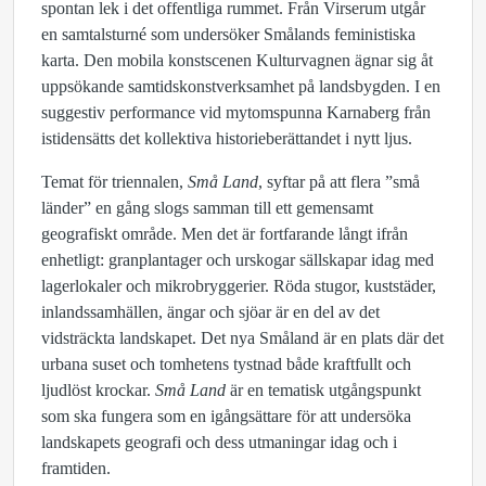
spontan lek i det offentliga rummet. Från Virserum utgår
en samtalsturné som undersöker Smålands feministiska
karta. Den mobila konstscenen Kulturvagnen ägnar sig åt
uppsökande samtidskonstverksamhet på landsbygden. I en
suggestiv performance vid mytomspunna Karnaberg från
istidensätts det kollektiva historieberättandet i nytt ljus.
Temat för triennalen,
Små Land
, syftar på att flera ”små
länder” en gång slogs samman till ett gemensamt
geografiskt område. Men det är fortfarande långt ifrån
enhetligt: granplantager och urskogar sällskapar idag med
lagerlokaler och mikrobryggerier. Röda stugor, kuststäder,
inlandssamhällen, ängar och sjöar är en del av det
vidsträckta landskapet. Det nya Småland är en plats där det
urbana suset och tomhetens tystnad både kraftfullt och
ljudlöst krockar.
Små Land
är en tematisk utgångspunkt
som ska fungera som en igångsättare för att undersöka
landskapets geografi och dess utmaningar idag och i
framtiden.