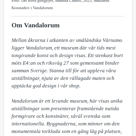
Foto:
Det stora gungflyet
, Amanda Cardell, 2023, Smålands
Konstarkiv i Vandalorum
Om Vandalorum
Mellan åkrarna i utkanten av småländska Värnamo 
ligger Vandalorum, ett museum där vår tids mest 
tongivande konst och design visas. Ett stenkast bort 
möts E4:an och riksväg 27 som gemensamt binder 
samman Sverige. Stanna till för att uppleva våra 
utställningar, njuta av den vällagade maten och 
upptäcka god design i vår shop.

Vandalorum är ett levande museum, här visas unika 
utställningar som presenterar framstående nutida 
formgivare och konstnärer, såväl svenska som 
internationella. Byggnaderna, som minner om den 
monumentala torklada som en gång låg på platsen, 