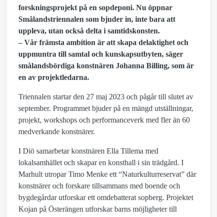
forskningsprojekt på en sopdeponi. Nu öppnar
Smålandstriennalen
som bjuder in, inte bara att
uppleva, utan också delta i samtidskonsten.
–
Vår främsta ambition är att skapa delaktighet och
uppmuntra till samtal och kunskapsutbyten, säger
smålandsbördiga konstnären Johanna Billing, som är
en
av projektledarna.
Triennalen startar den 27 maj 2023 och pågår till slutet av
september. Programmet bjuder på en mängd utställningar,
projekt, workshops och performanceverk med fler än 60
medverkande konstnärer.
I Diö samarbetar konstnären Ella Tillema med
lokalsamhället och skapar en konsthall i sin trädgård. I
Marhult utropar Timo Menke ett “Naturkulturreservat” där
konstnärer och forskare tillsammans med boende och
bygdegårdar utforskar ett omdebatterat sopberg. Projektet
Kojan på Österängen utforskar barns möjligheter till