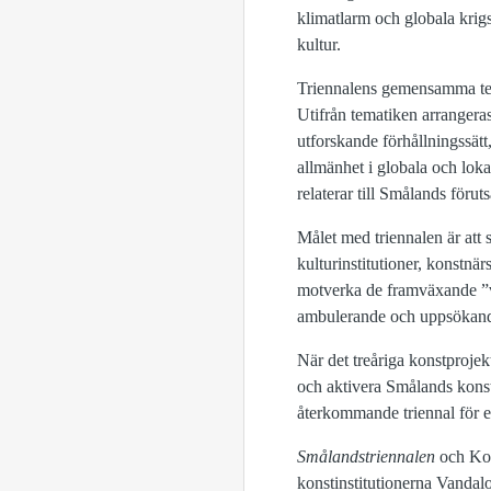
klimatlarm och globala krigst
kultur.
Triennalens gemensamma t
Utifrån tematiken arrangeras
utforskande förhållningssätt
allmänhet i globala och loka
relaterar till Smålands föruts
Målet med triennalen är att 
kulturinstitutioner, konstn
motverka de framväxande ”vit
ambulerande och uppsökande 
När det treåriga konstprojek
och aktivera Smålands kons
återkommande triennal för en
Smålandstriennalen
och Kon
konstinstitutionerna Vanda