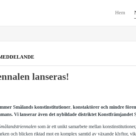
Hem
MEDDELANDE
nnalen lanseras!
mer Smålands konstinstitutioner
,
konstaktörer och mindre fören
mmans. Vi lanserar även det nybildade distriktet Konstfrämjandet
Smålandstriennalen
som är ett unikt samarbete mellan konstinstitutione
ken och blicken riktad mot en komplex samtid av växande klyftor, vikan