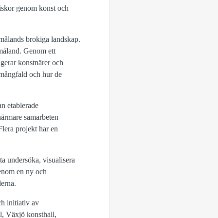
iskor genom konst och
Smålands brokiga landskap.
 Småland. Genom ett
agerar konstnärer och
k mångfald och hur de
an etablerade
 närmare samarbeten
Flera projekt har en
tta undersöka, visualisera
genom en ny och
derna.
 initiativ av
, Växjö konsthall,