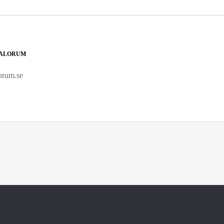
DALORUM
orum.se