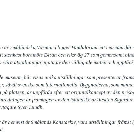
en av småländska Värnamo ligger Vandalorum, ett museum där vå
Ett stenkast bort möts E4:an och riksväg 27 som gemensamt bin
va våra utställningar, njuta av den vällagade maten och upptäck
e museum, här visas unika utställningar som presenterar frams
er, såväl svenska som internationella. Byggnaderna, som minn
på platsen, är uppförda efter ett originalkoncept av den prisbe
Inredningen är framtagen av den isländske arkitekten Sigurdur
vtagare Sven Lundh.

är hemvist åt Smålands Konstarkiv, vars utställningar främst ly
d.