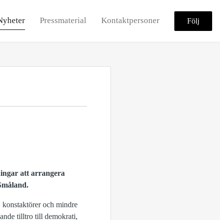
Nyheter
Pressmaterial
Kontaktpersoner
Följ
ingar att arrangera
 Småland.
r, konstaktörer och mindre
de tilltro till demokrati,