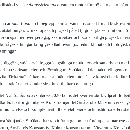
illstånd vill
Smålandstriennalen
vara en motor för möten mellan männ
ema är
Små Land
– ett begrepp som använts historiskt för att beskriva 
 utställningar, workshops och projekt på ett tjugotal platser runt om i
, som spänner över pedagogiska insatser och konstnärliga projekt, inter
la frågeställningar kring gestaltad livsmiljö, natur, klimat och biologis
ättningar.
synliggöra, stödja och bygga långsiktiga relationer och samarbeten mell
ärsdrivna verksamheter och föreningar i Småland. Triennalen vill genom
a fläckarna” på kartan där allmänheten inte nås av konst eller kultur.
karaktär eller vänder sig direkt till barn och unga.
tet
Nya Småland
avslutades 2020 fanns det kvar en stark vilja att fortsä
tkarta. Därför grundades Konstfrämjandet Småland 2023 som verkar 
 motrörelse och komplement till det etablerade och institutionella i stä
stfrämjandet Småland har vuxit fram genom ett fördjupat samarbete och
lorum, Smålands Konstarkiv, Kalmar konstmuseum, Virserums Konsthall