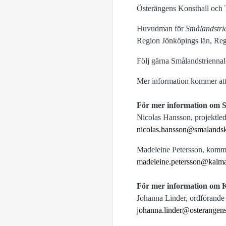
Österängens Konsthall och 
Huvudman för
Smålandstri
Region Jönköpings län, Re
Följ gärna Smålandstrienna
Mer information kommer att
För mer information om 
Nicolas Hansson, projektle
nicolas.hansson@smalandsk
Madeleine Petersson, komm
madeleine.petersson@kalm
För mer information om 
Johanna Linder, ordförande
johanna.linder@osterangens