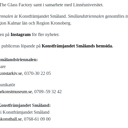
The Glass Factory samt i samarbete med Linnéuniversitet.
ennalen
är Konstfrämjandet Småland.
Smålandstriennalen
genomförs me
gion Kalmar län och Region Kronoberg.
len på
Instagram
för fler nyheter.
 publiceras löpande på
Konstfrämjandet Smålands hemsida
.
Smålandstriennalen:
dare
onstarkiv.se
, 0370-30 22 05
unikatör
arkonstmuseum.se
, 0709–59 32 42
Konstfrämjandet Småland:
 i Konstfrämjandet Småland
konsthall.se
, 0768-61 09 00