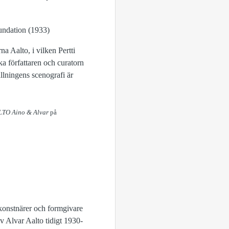
a Aalto, i vilken Pertti
a författaren och curatorn
llningens scenografi är
TO Aino & Alvar
på
konstnärer och formgivare
v Alvar Aalto tidigt 1930-