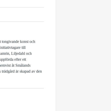
t tongivande konst och
tiativtagare till
amrin, Liljedahl och
pförda efter ett
 hemvist åt Smålands
s trädgård är skapad av den