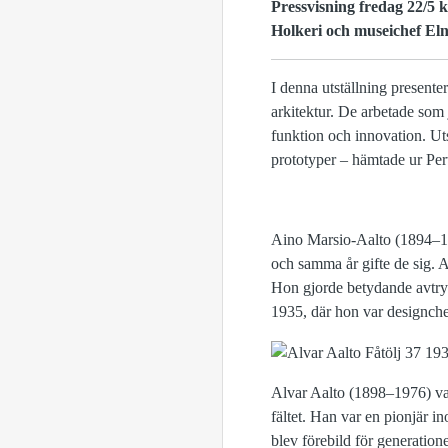
Pressvisning fredag 22/5 k
Holkeri och museichef Eln
I denna utställning presente
arkitektur. De arbetade so
funktion och innovation. Ut
prototyper – hämtade ur Pertt
Aino Marsio-Aalto (1894–1949
och samma år gifte de sig. A
Hon gjorde betydande avtr
1935, där hon var designch
Alvar Aalto (1898–1976) var
fältet. Han var en pionjär i
blev förebild för generatio