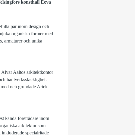
Helsingfors konsthall Eeva
efulla par inom design och
 mjuka organiska former med
as, armaturer och unika
 Alvar Aaltos arkitektkontor
och hantverksskicklighet.
r med och grundade Artek
est kända företrädare inom
 organiska arkitektur som
 inkluderade specialritade