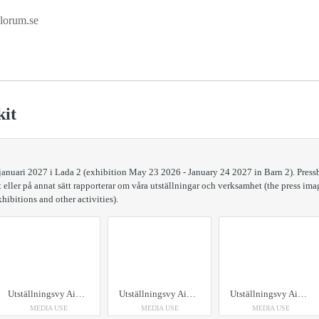
lorum.se
kit
januari 2027 i Lada 2 (exhibition May 23 2026 - January 24 2027 in Barn 2). Pressbi
 eller på annat sätt rapporterar om våra utställningar och verksamhet (the press image
hibitions and other activities).
Utställningsvy Aino & Alvar Aalto på Vandalorum Aino Marsio-Aalto samt Alvar Aalto, Aaltos blomma, 1939 Alvar Aalto, taklampa A331, 1953
Utställningsvy Aino & Alvar Aalto på Vandalorum Alvar Aalto, fåtölj 37, 1936, samt Aino Marsio-Aalto golvlampa 607A, 1937
Utställningsvy Aino & Alvar Aalto på Vandalorum, Aino Marsio-Aalto & Alvar Aalto, Aaltos blomma 1939
MEDIA USE
MEDIA USE
MEDIA USE