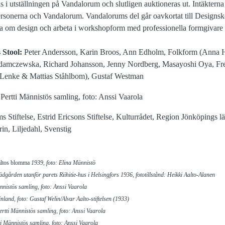
as i utställningen på Vandalorum och slutligen auktioneras ut. Intäktern
ersonerna och Vandalorum. Vandalorums del går oavkortat till Designsk
 lära om design och arbeta i workshopform med professionella formgivare
 Stool:
Peter Andersson, Karin Broos, Ann Edholm, Folkform (Anna 
Adamczewska, Richard Johansson, Jenny Nordberg, Masayoshi Oya, Fred
 Lenke & Mattias Ståhlbom), Gustaf Westman
ms Stiftelse, Estrid Ericsons Stiftelse, Kulturrådet, Region Jönköpin
n, Liljedahl, Svenstig
ltos blomma
1939, foto: Elina Männistö
dgården utanför parets Riihitie-hus i Helsingfors 1936, fototillstånd: Heikki Aalto-Alanen
nnistös samling, foto: Anssi Vaarola
land, foto: Gustaf Welin/Alvar Aalto-stiftelsen (1933)
rtti Männistös samling, foto: Anssi Vaarola
ti Männistös samling, foto: Anssi Vaarola