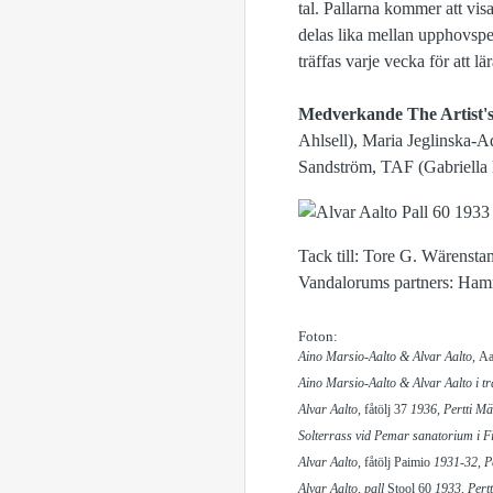
tal. Pallarna kommer att vis
delas lika mellan upphovsp
träffas varje vecka för att
Medverkande The Artist's
Ahlsell), Maria Jeglinska-
Sandström, TAF (Gabriella
Tack till: Tore G. Wärensta
Vandalorums partners: Hamri
Foton:
Aino Marsio-Aalto & Alvar Aalto,
Aa
Aino Marsio-Aalto & Alvar Aalto i trä
Alvar Aalto,
fåtölj
37
1936, Pertti Mä
Solterrass vid Pemar sanatorium i Fin
Alvar Aalto,
fåtölj Paimio
1931-32, Pe
Alvar Aalto, pall
Stool
60
1933, Pert