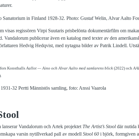
aturer.
um visas regissören Virpi Suutaris prisbelönta dokumentärfilm om makarn
. Vandalorum publicerar även en katalog med texter av den amerikansk
örfattaren Hedvig Hedqvist, med nytagna bilder av Patrik Lindell. Utstä
gfors Konsthalls
Aallot — Aino och Alvar Aalto med samlarens blick
(2022) och
AAL
.
Stool
n lanserar Vandalorum och Artek projektet
The Artist’s Stool
där nutida 
tt omskapa varsin nytillverkad pall av modell
Stool 60
i björk, formgiven a