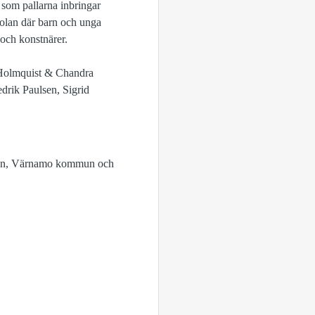
a som pallarna inbringar
olan där barn och unga
 och konstnärer.
Holmquist & Chandra
rik Paulsen, Sigrid
gs län, Värnamo kommun och