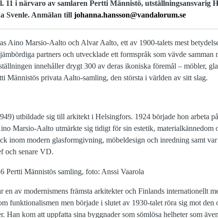
l. 11 i närvaro av samlaren Pertti Männistö, utställningsansvarig 
a Svenle. Anmälan till
johanna.hansson@vandalorum.se
ras Aino Marsio-Aalto och Alvar Aalto, ett av 1900-talets mest betydels
m jämbördiga partners och utvecklade ett formspråk som vävde samman
ställningen innehåller drygt 300 av deras ikoniska föremål – möbler, gl
i Männistös privata Aalto-samling, den största i världen av sitt slag.
) utbildade sig till arkitekt i Helsingfors. 1924 började hon arbeta på
ino Marsio-Aalto utmärkte sig tidigt för sin estetik, materialkännedom 
yck inom modern glasformgivning, möbeldesign och inredning samt va
ef och senare VD.
 en av modernismens främsta arkitekter och Finlands internationellt m
nom funktionalismen men började i slutet av 1930-talet röra sig mot den
ner. Han kom att uppfatta sina byggnader som sömlösa helheter som även