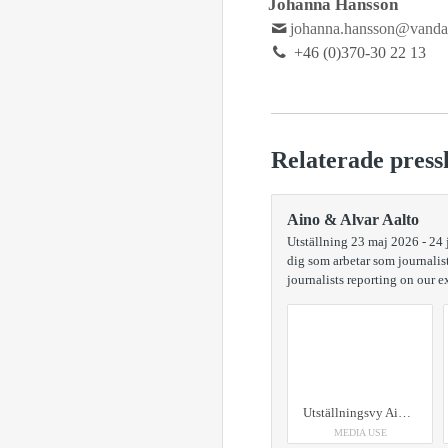
Johanna Hansson
johanna.hansson@vanda
+46 (0)370-30 22 13
Relaterade press
Aino & Alvar Aalto
Utställning 23 maj 2026 - 24 
dig som arbetar som journalist
journalists reporting on our ex
Utställningsvy Aino & Alvar Aalto på Vandalorum
MEDIA USE