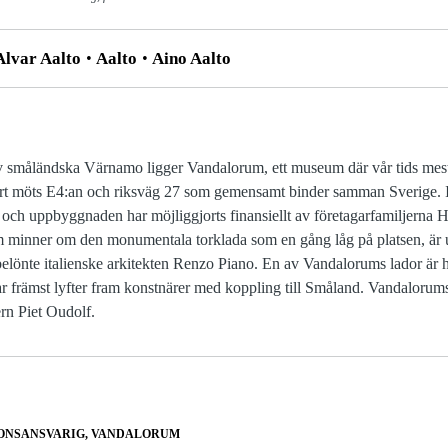
lvar Aalto
Aalto
Aino Aalto
av småländska Värnamo ligger Vandalorum, ett museum där vår tids mes
bort möts E4:an och riksväg 27 som gemensamt binder samman Sverige. Ini
h uppbyggnaden har möjliggjorts finansiellt av företagarfamiljerna H
 minner om den monumentala torklada som en gång låg på platsen, är up
belönte italienske arkitekten Renzo Piano. En av Vandalorums lador är
gar främst lyfter fram konstnärer med koppling till Småland. Vandalorum
rn Piet Oudolf.
ONSANSVARIG, VANDALORUM