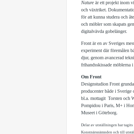
Nature
är ett projekt inom v
och växtriket. Dokumentatio
för att kunna studera och åt
och möbler som skapats geno
digitalvävda gobelänger.
Front är en av Sveriges mest
experiment där föremålen bär
djur, genom avancerad tekni
frihandsskissade möblerna i
Om Front
Designstudion Front grunda
producenter både i Sverige
bl.a. mottagit Torsten och
Pompidou i Paris, M+ i Ho
Museet i Göteborg.
Delar av utställningen har tagit
Konstnärsnämnden och till utstäl