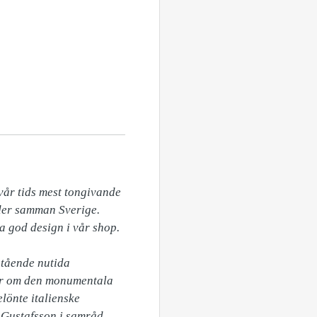
r tids mest tongivande 
der samman Sverige. 
a god design i vår shop.

tående nutida 
er om den monumentala 
lönte italienske 
 Gustafsson i samråd 