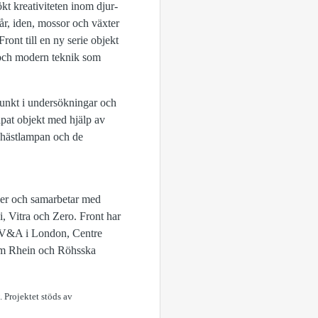
ökt kreativiteten inom djur-
år, iden, mossor och växter
ront till en ny serie objekt
 och modern teknik som
spunkt i undersökningar och
kapat objekt med hjälp av
a hästlampan och de
ger och samarbetar med
 Vitra och Zero. Front har
, V&A i London, Centre
am Rhein och Röhsska
. Projektet stöds av