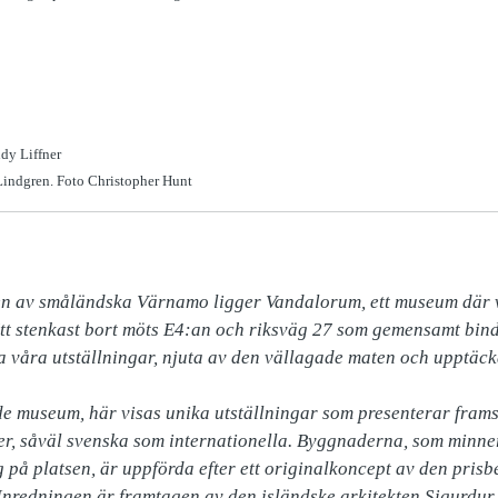
dy Liffner
Lindgren. Foto Christopher Hunt
en av småländska Värnamo ligger Vandalorum, ett museum där vå
Ett stenkast bort möts E4:an och riksväg 27 som gemensamt bin
va våra utställningar, njuta av den vällagade maten och upptäck
e museum, här visas unika utställningar som presenterar frams
er, såväl svenska som internationella. Byggnaderna, som minn
på platsen, är uppförda efter ett originalkoncept av den prisbe
Inredningen är framtagen av den isländske arkitekten Sigurdur