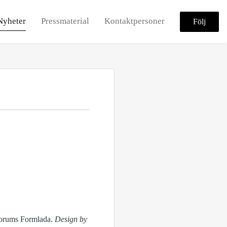
Nyheter
Pressmaterial
Kontaktpersoner
Följ
lorums Formlada.
Design by