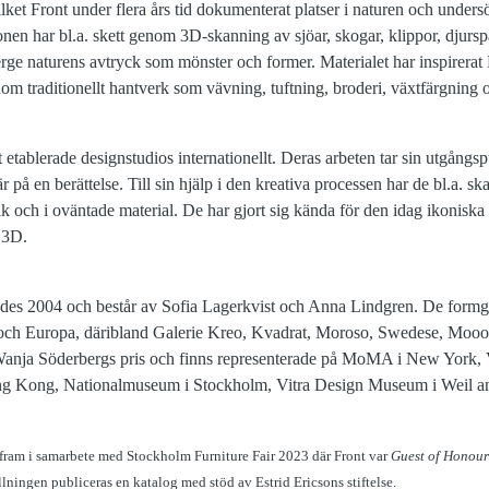
ilket Front under flera års tid dokumenterat platser i naturen och unders
nen har bl.a. skett genom 3D-skanning av sjöar, skogar, klippor, djursp
erge naturens avtryck som mönster och former. Materialet har inspirerat F
m traditionellt hantverk som vävning, tuftning, broderi, växtfärgning
 etablerade designstudios internationellt. Deras arbeten tar sin utgång
 på en berättelse. Till sin hjälp i den kreativa processen har de bl.a. s
k och i oväntade material. De har gjort sig kända för den idag ikonisk
 3D.
des 2004 och består av Sofia Lagerkvist och Anna Lindgren. De form
 och Europa, däribland Galerie Kreo, Kvadrat, Moroso, Swedese, Moooi,
 Wanja Söderbergs pris och finns representerade på MoMA i New York
ng Kong, Nationalmuseum i Stockholm, Vitra Design Museum i Weil 
s fram i samarbete med Stockholm Furniture Fair 2023 där Front var
Guest of Honour
lningen publiceras en katalog med stöd av Estrid Ericsons stiftelse.