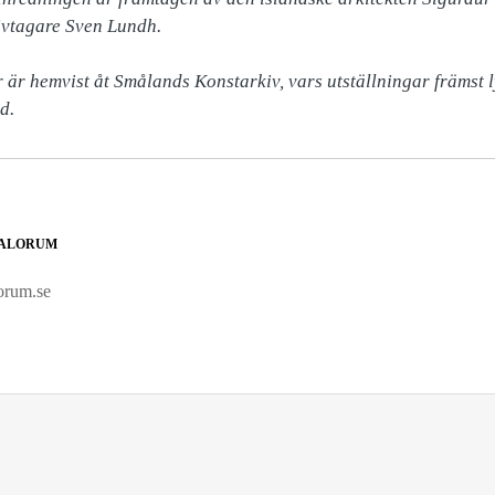
vtagare Sven Lundh.

är hemvist åt Smålands Konstarkiv, vars utställningar främst ly
d.
DALORUM
orum.se